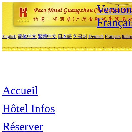
Versio
Françai
English
简体中文
繁體中文
日本語
한국어
Deutsch
Français
Itali
Accueil
Hôtel Infos
Réserver