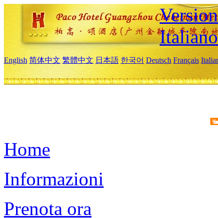
Version
Italiano
English
简体中文
繁體中文
日本語
한국어
Deutsch
Français
Itali
Home
Informazioni
Prenota ora