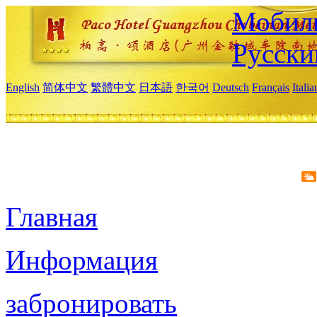
Мобиль
Русски
English
简体中文
繁體中文
日本語
한국어
Deutsch
Français
Itali
Главная
Информация
забронировать