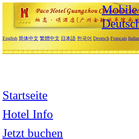
Mobile 
Deutsc
English
简体中文
繁體中文
日本語
한국어
Deutsch
Français
Itali
Startseite
Hotel Info
Jetzt buchen