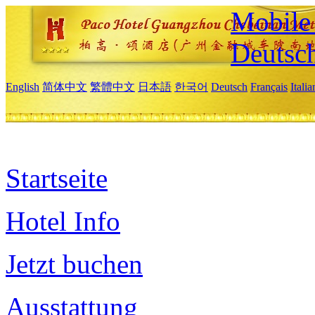
Mobile 
Deutsc
English
简体中文
繁體中文
日本語
한국어
Deutsch
Français
Itali
Startseite
Hotel Info
Jetzt buchen
Ausstattung